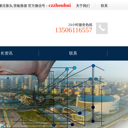
czzhouhui
液压胀头
,
管板胀接
官方微信号：
关于我们
联系
24小时服务热线
13506116557
月长资讯
联系